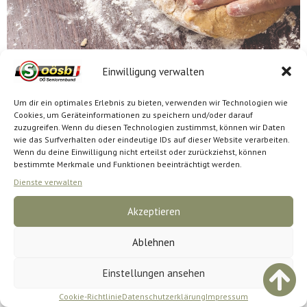
Zutaten: Für das Dampferl: 200 g Sauerteig, 40 g Germ, 200 g Roggenmehl, 500 ml Wasser Für den Brotteig: 800 g Roggenmehl, 350 g Weizenmehl, 350 g Dinkelmehl, 500 ml Buttermilch, 1 1/2 EL Salz, 2 EL Brotgewürz, je 1 EL Anis, Fenchel, Kümmel und Koriander (ganz) Zum Bestreuen: Anis, Fenchel, Kümmel, Koriander Zubereitung: […]
Einwilligung verwalten
Um dir ein optimales Erlebnis zu bieten, verwenden wir Technologien wie
Impressum
Datenschutz
Cookie-Richtlinie (EU)
Cookies, um Geräteinformationen zu speichern und/oder darauf
zuzugreifen. Wenn du diesen Technologien zustimmst, können wir Daten
wie das Surfverhalten oder eindeutige IDs auf dieser Website verarbeiten.
Wenn du deine Einwilligung nicht erteilst oder zurückziehst, können
bestimmte Merkmale und Funktionen beeinträchtigt werden.
Dienste verwalten
Akzeptieren
Ablehnen
Einstellungen ansehen
Cookie-Richtlinie
Datenschutzerklärung
Impressum